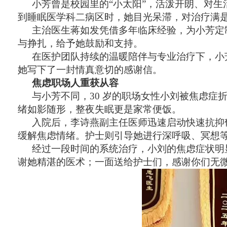
小芳曾是校园里的“小太阳”，活泼开朗、对
到睡眠医学科二病区时，她目光呆滞，对治疗满
主治医生蒋如发凭借多年临床经验，为小芳定制
与挣扎，给予她鼓励和支持。
在医护团队持续的温暖陪伴与专业治疗下，小
她写下了一封情真意切的感谢信。
焦虑职场人重获从容
与小芳不同，30 岁的职场女性小刘被焦虑
绪如影随形，整夜失眠更是家常便饭。
入院后，李诗燕副主任医师迅速启动快速抗抑
缓解焦虑情绪。护士则引导她进行深呼吸、冥想
经过一段时间的系统治疗，小刘的焦虑症状明
谢她精湛的医术；一面送给护士们，感谢你们无微