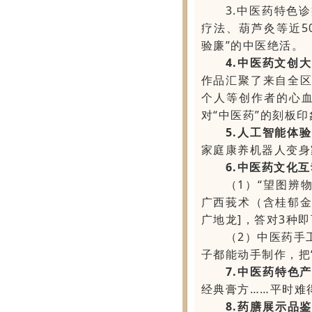
3.中医药特色
疗法、葫芦灸等近5
验廉”的中医绝活。
4.中医药文创
作品汇聚了来自全
个人等创作者的心
对“中医药”的刻板印
5.人工智能体
家庭康养机器人变身
6.中医药文化
（1）“望图辨
广西莪术（含桂郁
广地龙]，答对3种
（2）中医药手
子都能动手制作，把
7.中医药特色
经典膏方……平时难
8.药膳展示品