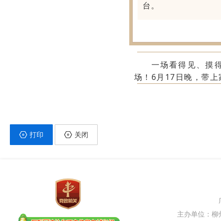
台。
一场看得见、摸
场！6月17日晚，带
打印
关闭
主办单位：柳