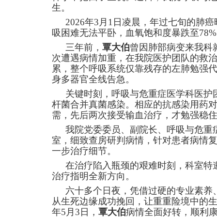
生。
2026
年3月1日凌晨，年过七旬的肺
吸困难无法平卧，血氧饱和度暴跌至78
三年前，
覃大伯
曾因肺部病变来我科
次遭遇病情加重，在我院医护团队的救治
累，整个呼吸系统仅靠残存的左肺勉强
身多器官全线告急。
关键时刻，呼吸与危重症医学科医护
杆菌合并真菌感染。相应的抗感染用药
需，先后两次接受输血治疗，才勉强稳
我院党委委员、副院长、呼吸与危重
室，细致查房研判病情，针对患者病情
一步治疗细节。
在治疗陷入瓶颈的艰难时刻，科室特
治疗指明全新方向。
六十多个日夜，凭借过硬的专业素养
从生死边缘成功挽回，让重重险境中的生
年5月3日，
覃大伯
病情全面好转，顺利