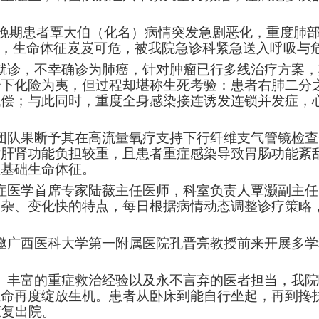
癌晚期患者覃大伯（化名）病情突发急剧恶化，重度肺部
%，生命体征岌岌可危，被我院急诊科紧急送入呼吸与
就诊，不幸确诊为肺癌，针对肿瘤已行多线治疗方案，
下化险为夷，但过程却堪称生死考验：患者右肺二分之
代偿；与此同时，重度全身感染接连诱发连锁并发症，
团队果断予其在高流量氧疗支持下行纤维支气管镜检查
对肝肾功能负担较重，且患者重症感染导致胃肠功能紊
住基础生命体征。
症医学首席专家陆薇主任医师，科室负责人覃灏副主任
复杂、变化快的特点，每日根据病情动态调整诊疗策略
邀广西医科大学第一附属医院孔晋亮教授前来开展多学
、丰富的重症救治经验以及永不言弃的医者担当，我院
命再度绽放生机。患者从卧床到能自行坐起，再到搀扶
康复出院。