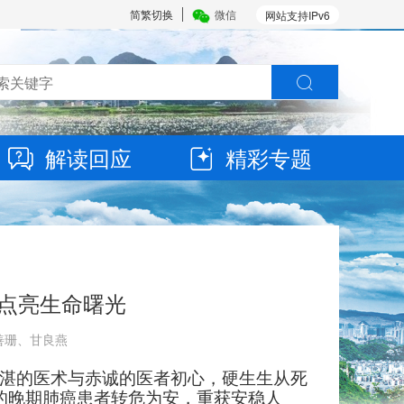
简繁切换
微信
网站支持IPv6
解读回应
精彩专题
点亮生命曙光
黄善珊、甘良燕
湛的医术与赤诚的医者初心，硬生生从死
的晚期肺癌患者转危为安，重获安稳人