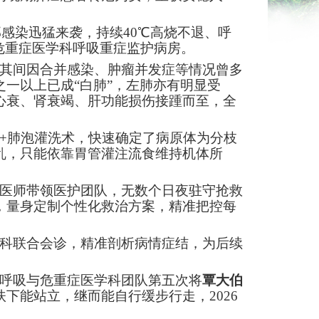
感染迅猛来袭，持续40℃高烧不退、呼
危重症医学科呼吸重症监护病房。
其间因合并感染、肿瘤并发症等情况曾多
一以上已成“白肺”，左肺亦有明显受
心衰、肾衰竭、肝功能损伤接踵而至，全
+肺泡灌洗术，快速确定了病原体为分枝
乱，只能依靠胃管灌注流食维持机体所
医师带领医护团队，无数个日夜驻守抢救
，量身定制个性化救治方案，精准把控每
科联合会诊，精准剖析病情症结，为后续
呼吸与危重症医学科团队第五次将
覃大伯
下能站立，继而能自行缓步行走，2026