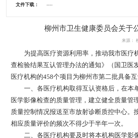
文件下载：
----
柳州市卫生健康委员会关于
来源： 柳
为提高医疗资源利用率，推动我市医疗
查检验结果互认管理办法
的通知
》
（
国卫医
医疗机构的
458
个项目为柳州市第
二
批具备互
一
、
各医疗机构取得互认资格后，在本
医学影像检查的质量管理
，
建立健全质量管
质量控制情况报送至市放射诊断质控中心。
相应质量评价的频次不得少于半年一次。
二
、
各医疗机构要及时将本机构医学影