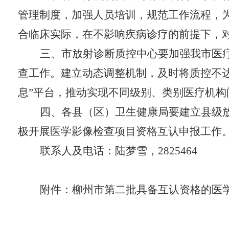
管理制度，加强人员培训
，
规范工作流程，
合临床实际，在不影响疾病诊疗的前提下，
三
、
市放射诊断质控中心要加强我市医
查工作。建立动态调整机制
，
及时将质控不
息
”
平台，推动实现不同级别、类别医疗机构
四、各县
（
区
）
卫生健康局
要建立县级
极开展
医学影像检查项目
资格互认
申报工作
联系人
及电话
：陆梦雪，
2825464
附件：柳州市第
二
批具备互认资格的医