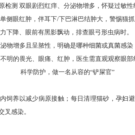
敏原检测 双眼剧烈红痒、分泌物增多，怀疑过敏
 单侧眼红肿，伴耳下/下巴淋巴结肿大，警惕猫
视力下降、眼前有黑影飘动，排查眼弓形虫病时。
部分泌物增多且呈脓性，明确是哪种细菌或真菌感
原因不明的畏光、眼痛、红肿，医生需直观观察眼
科学防护，做一名从容的“铲屎官”
内饲养以减少病原接触；每日清理猫砂，孕妇避
交叉感染。