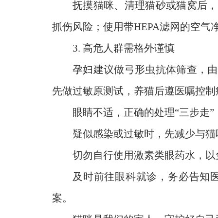
抚摸猫咪、清理猫砂或猫窝后，
抓伤风险；使用带HEPA滤网的空
3. 高危人群需格外谨慎
孕妇建议做弓形虫抗体筛查，由
先做过敏原测试，养猫后遵医嘱控制
眼睛不适，正确的处理“三步走”
疑似感染或过敏时，先减少与猫
切勿自行使用激素类眼药水，以
及时前往眼科就诊，务必告知
案。