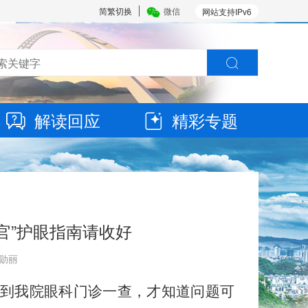
简繁切换
微信
网站支持IPv6
解读回应
精彩专题
官”护眼指南请收好
韦勋丽
到我院眼科门诊一查，才知道问题可